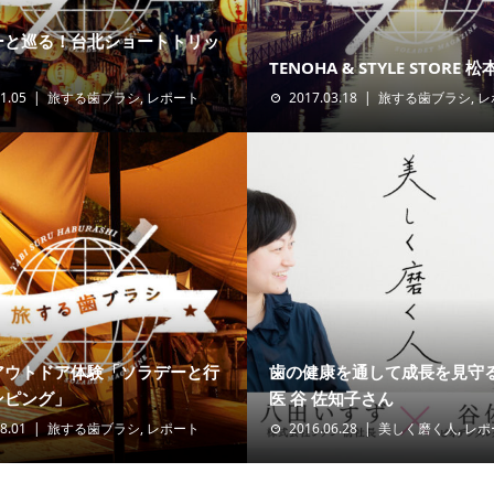
ーと巡る！台北ショートトリッ
TENOHA & STYLE STORE 松本
1.05
旅する歯ブラシ
,
レポート
2017.03.18
旅する歯ブラシ
,
レ
アウトドア体験「ソラデーと行
歯の健康を通して成長を見守
ンピング」
医 谷 佐知子さん
8.01
旅する歯ブラシ
,
レポート
2016.06.28
美しく磨く人
,
レポ