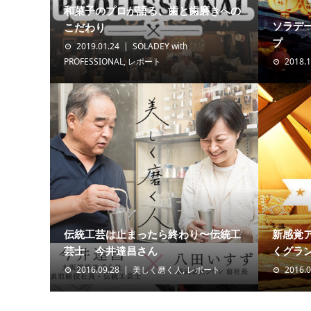
和菓子のプロが語る、歯と歯磨きへの
ソラデ
こだわり
プ
2019.01.24
SOLADEY with
PROFESSIONAL
,
レポート
2018.1
伝統工芸は止まったら終わり〜伝統工
新感覚
芸士 今井達昌さん
くグラ
2016.09.28
美しく磨く人
,
レポート
2016.0