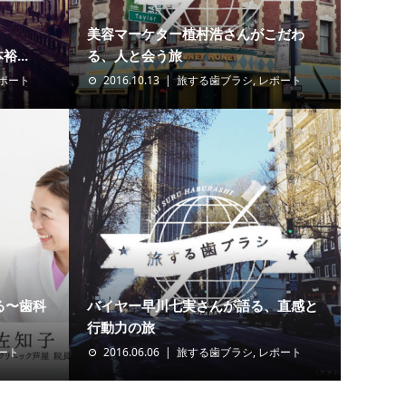
美容マーケター植村浩さんがこだわ
裕...
る、人と会う旅
ポート
2016.10.13
旅する歯ブラシ
,
レポート
る〜歯科
バイヤー早川七実さんが語る、直感と
行動力の旅
ート
2016.06.06
旅する歯ブラシ
,
レポート