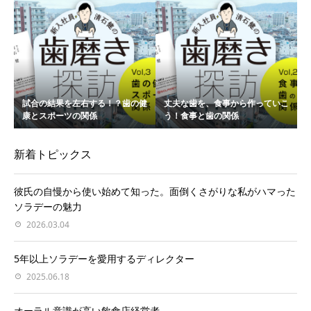
試合の結果を左右する！？歯の健
丈夫な歯を、食事から作っていこ
康とスポーツの関係
う！食事と歯の関係
新着トピックス
彼氏の自慢から使い始めて知った。面倒くさがりな私がハマった
ソラデーの魅力
2026.03.04
5年以上ソラデーを愛用するディレクター
2025.06.18
オーラル意識が高い飲食店経営者