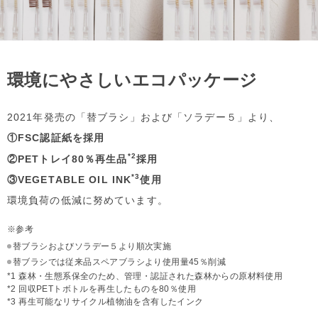
環境にやさしいエコパッケージ
2021年発売の「替ブラシ」および「ソラデー５」より、
①FSC認証紙を採用
*2
②PETトレイ80％再生品
採用
*3
③VEGETABLE OIL INK
使用
環境負荷の低減に努めています。
※参考
替ブラシおよびソラデー５より順次実施
替ブラシでは従来品スペアブラシより使用量45％削減
*1 森林・生態系保全のため、管理・認証された森林からの原材料使用
*2 回収PETトボトルを再生したものを80％使用
*3 再生可能なリサイクル植物油を含有したインク