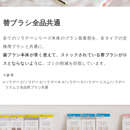
替ブラシ全品共通
全てのソラデーシリーズ本体のブラシ装着部を、
全タイプの交
換用ブラシと共通に。
歯ブラシ本体が長く使えて、ストックされている替ブラシがロ
スとならないように、
ゴミの削減を目指しています。
※参考
ソラデー２/ソラデー３/ソラデーＮ４/ソラデー５/ソラデーリズム/ソラデー
リズム２全品替ブラシ共通