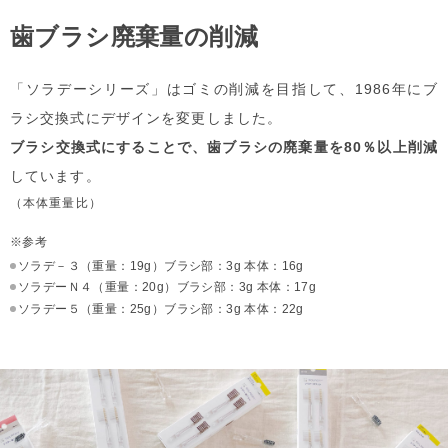
歯ブラシ廃棄量の削減
「ソラデーシリーズ」はゴミの削減を目指して、1986年にブ
ラシ交換式に
デザインを変更しました。
ブラシ交換式にすることで、歯ブラシの廃棄量を80％以上削減
しています。
（本体重量比）
※参考
ソラデ－３
（重量：19g）ブラシ部：3g 本体：16g
ソラデーＮ４
（重量：20g）ブラシ部：3g 本体：17g
ソラデー５
（重量：25g）ブラシ部：3g 本体：22g