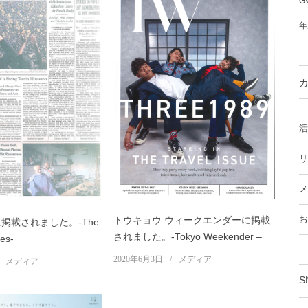
G
年
活
リ
メ
お
トウキョウ ウィークエンダーに掲載
掲載されました。-The
されました。-Tokyo Weekender –
es-
2020年6月3日
メディア
メディア
S