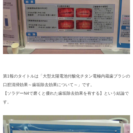
第1報のタイトルは「大型太陽電池付酸化チタン電極内蔵歯ブラシの
口腔清掃効果～歯垢除去効果について～」です。
【ソラデーN4で磨くと優れた歯垢除去効果を有する】という結論で
す。